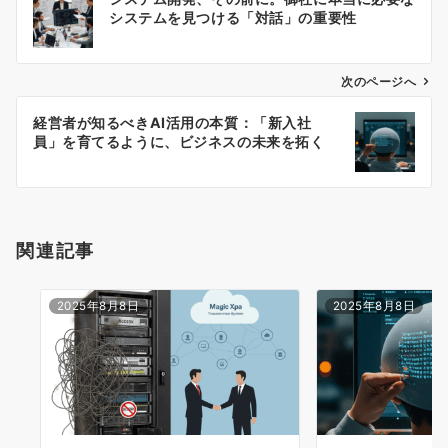
稿
システムを見つける「対話」の重要性
ナ
ビ
ゲ
次のページへ
ー
経営者が知るべきAI活用の本質：「新入社
シ
員」を育てるように、ビジネスの未来を拓く
ョ
ン
関連記事
2025年8月8日
2025年8月8日