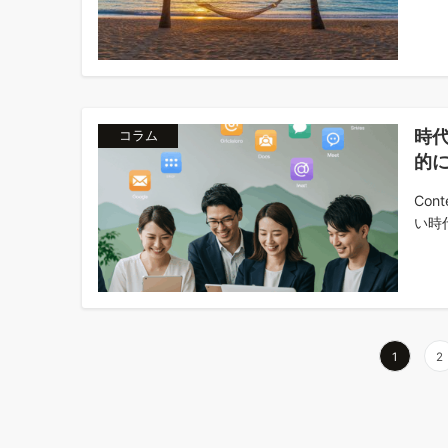
時
コラム
的に
Co
い時代
投
1
2
稿
の
ペ