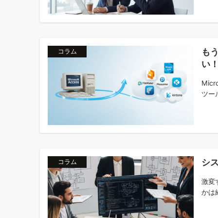
もう
コラム
い
Mic
ツール
シ
コラム
激変
かは