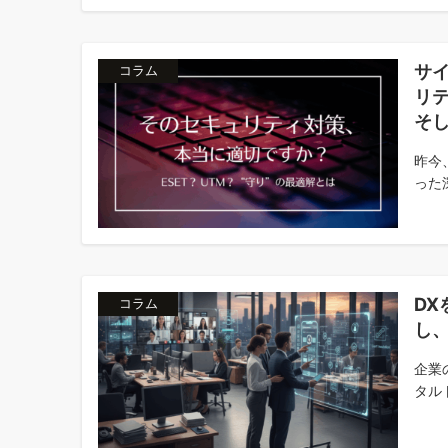
サ
コラム
リテ
そ
昨今
った
D
コラム
し
企業
タル