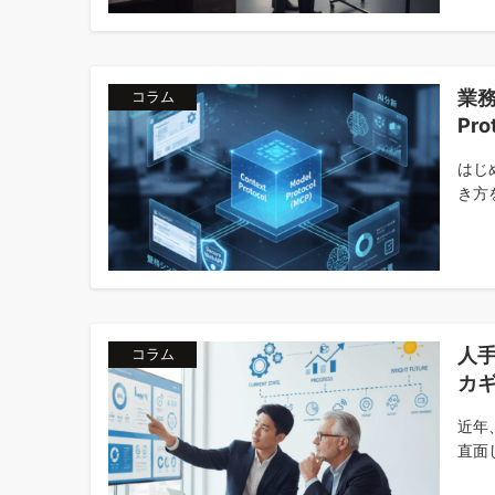
業務
コラム
Pr
はじ
き方
人
コラム
カ
近年
直面