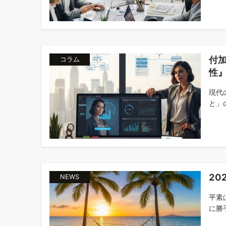
付
コラム
性
現代
と」
20
NEWS
平素
に勝